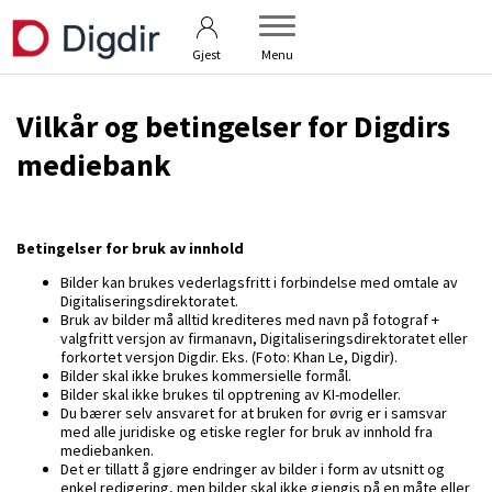
Vilkår
Veiledning
Gjest
Menu
Vilkår og betingelser for Digdirs
mediebank
Betingelser for bruk av innhold
Bilder kan brukes vederlagsfritt i forbindelse med omtale av
Digitaliseringsdirektoratet.
Bruk av bilder må alltid krediteres med navn på fotograf +
valgfritt versjon av firmanavn, Digitaliseringsdirektoratet eller
forkortet versjon Digdir. Eks. (Foto: Khan Le, Digdir).
Bilder skal ikke brukes kommersielle formål.
Bilder skal ikke brukes til opptrening av KI-modeller.
Du bærer selv ansvaret for at bruken for øvrig er i samsvar
med alle juridiske og etiske regler for bruk av innhold fra
mediebanken.
Det er tillatt å gjøre endringer av bilder i form av utsnitt og
enkel redigering, men bilder skal ikke gjengis på en måte eller