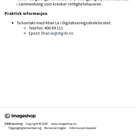
i sammenheng som krenker rettighetshaveren.
Praktisk informasjon
Ta kontakt med Khan Le i Digitaliseringsdirektoratet.
Telefon: 400 89 111
Epost:
khan.le@digdir.no
DAM-løsning
Copyright © 2026
www.imageshop.no
Tilgjengelighetserklæring
Personvernregler
Informasjonskapsler