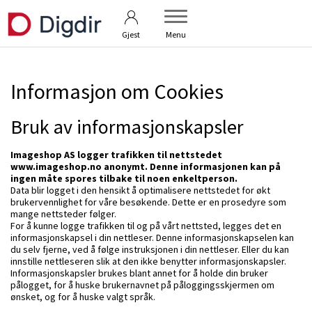
Vilkår
Veiledning
Gjest
Menu
Informasjon om Cookies
Bruk av informasjonskapsler
Imageshop AS logger trafikken til nettstedet
www.imageshop.no anonymt. Denne informasjonen kan på
ingen måte spores tilbake til noen enkeltperson.
Data blir logget i den hensikt å optimalisere nettstedet for økt
brukervennlighet for våre besøkende. Dette er en prosedyre som
mange nettsteder følger.
For å kunne logge trafikken til og på vårt nettsted, legges det en
informasjonskapsel i din nettleser. Denne informasjonskapselen kan
du selv fjerne, ved å følge instruksjonen i din nettleser. Eller du kan
innstille nettleseren slik at den ikke benytter informasjonskapsler.
Informasjonskapsler brukes blant annet for å holde din bruker
pålogget, for å huske brukernavnet på påloggingsskjermen om
ønsket, og for å huske valgt språk.