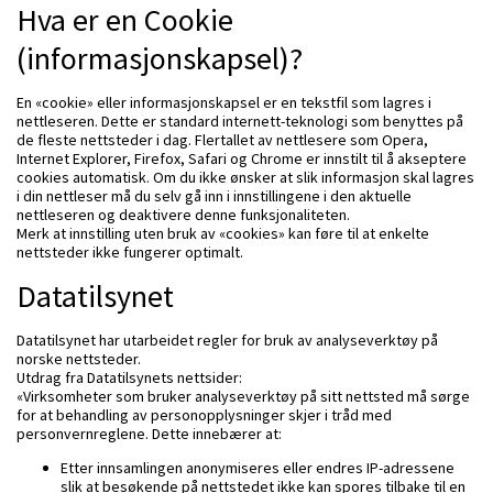
Hva er en Cookie
(informasjonskapsel)?
En «cookie» eller informasjonskapsel er en tekstfil som lagres i
nettleseren. Dette er standard internett-teknologi som benyttes på
de fleste nettsteder i dag. Flertallet av nettlesere som Opera,
Internet Explorer, Firefox, Safari og Chrome er innstilt til å akseptere
cookies automatisk. Om du ikke ønsker at slik informasjon skal lagres
i din nettleser må du selv gå inn i innstillingene i den aktuelle
nettleseren og deaktivere denne funksjonaliteten.
Merk at innstilling uten bruk av «cookies» kan føre til at enkelte
nettsteder ikke fungerer optimalt.
Datatilsynet
Datatilsynet har utarbeidet regler for bruk av analyseverktøy på
norske nettsteder.
Utdrag fra Datatilsynets nettsider:
«Virksomheter som bruker analyseverktøy på sitt nettsted må sørge
for at behandling av personopplysninger skjer i tråd med
personvernreglene. Dette innebærer at:
Etter innsamlingen anonymiseres eller endres IP-adressene
slik at besøkende på nettstedet ikke kan spores tilbake til en