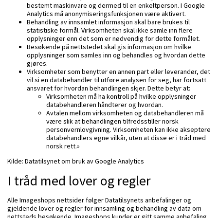
bestemt maskinvare og dermed til en enkeltperson. I Google
Analytics må anonymiseringsfunksjonen være aktivert.
Behandling av innsamlet informasjon skal bare brukes til
statistiske formål. Virksomheten skal ikke samle inn flere
opplysninger enn det som er nødvendig for dette formålet.
Besøkende på nettstedet skal gis informasjon om hvilke
opplysninger som samles inn og behandles og hvordan dette
gjøres.
Virksomheter som benytter en annen part eller leverandør, det
vil si en databehandler til utføre analysen for seg, har fortsatt
ansvaret for hvordan behandlingen skjer. Dette betyr at:
Virksomheten må ha kontroll på hvilke opplysninger
databehandleren håndterer og hvordan.
Avtalen mellom virksomheten og databehandleren må
være slik at behandlingen tilfredsstiller norsk
personvernlovgivning. Virksomheten kan ikke akseptere
databehandlers egne vilkår, uten at disse er i tråd med
norsk rett.»
Kilde: Datatilsynet om bruk av Google Analytics
I tråd med lover og regler
Alle Imageshops nettsider følger Datatilsynets anbefalinger og
gjeldende lover og regler for innsamling og behandling av data om
nettsteds besøkende. Imageshops kunder er gitt samme anbefaling